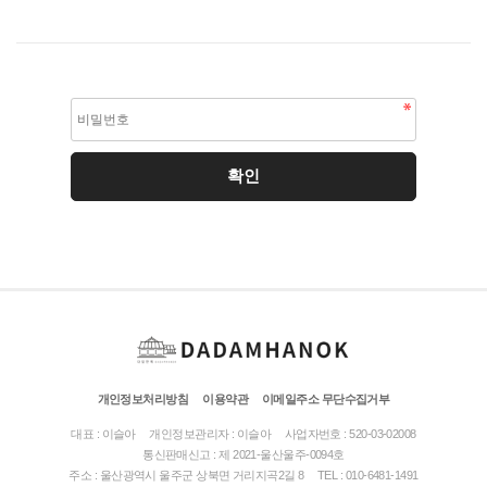
개인정보처리방침
이용약관
이메일주소 무단수집거부
대표 : 이슬아
개인정보관리자 : 이슬아
사업자번호 : 520-03-02008
통신판매신고 : 제 2021-울산울주-0094호
주소 : 울산광역시 울주군 상북면 거리지곡2길 8
TEL : 010-6481-1491