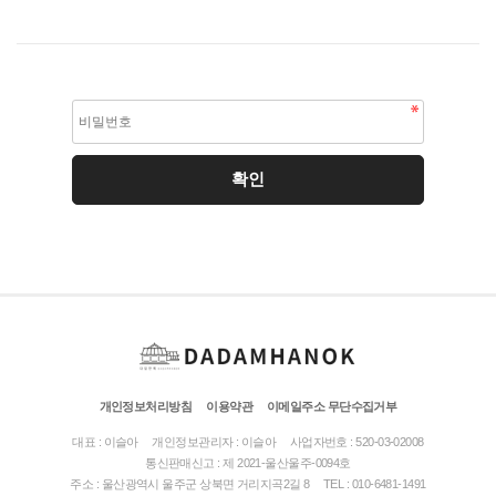
개인정보처리방침
이용약관
이메일주소 무단수집거부
대표 : 이슬아
개인정보관리자 : 이슬아
사업자번호 : 520-03-02008
통신판매신고 : 제 2021-울산울주-0094호
주소 : 울산광역시 울주군 상북면 거리지곡2길 8
TEL : 010-6481-1491