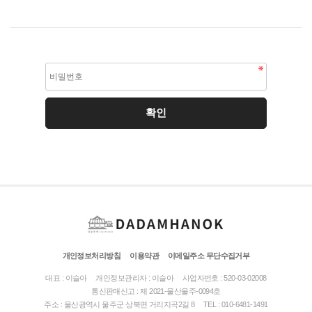
개인정보처리방침
이용약관
이메일주소 무단수집거부
대표 : 이슬아
개인정보관리자 : 이슬아
사업자번호 : 520-03-02008
통신판매신고 : 제 2021-울산울주-0094호
주소 : 울산광역시 울주군 상북면 거리지곡2길 8
TEL : 010-6481-1491