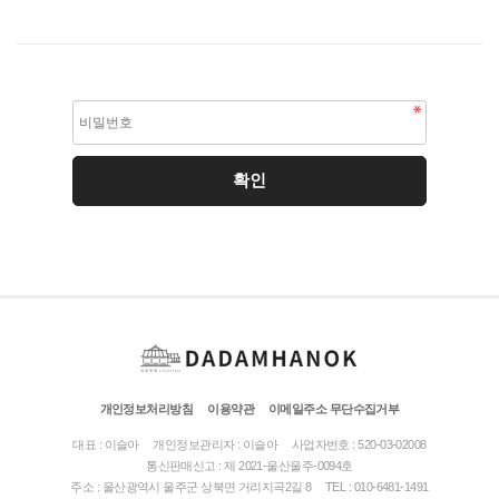
개인정보처리방침
이용약관
이메일주소 무단수집거부
대표 : 이슬아
개인정보관리자 : 이슬아
사업자번호 : 520-03-02008
통신판매신고 : 제 2021-울산울주-0094호
주소 : 울산광역시 울주군 상북면 거리지곡2길 8
TEL : 010-6481-1491