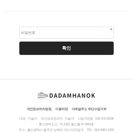
개인정보처리방침
이용약관
이메일주소 무단수집거부
대표 : 이슬아
개인정보관리자 : 이슬아
사업자번호 : 520-03-02008
통신판매신고 : 제 2021-울산울주-0094호
주소 : 울산광역시 울주군 상북면 거리지곡2길 8
TEL : 010-6481-1491