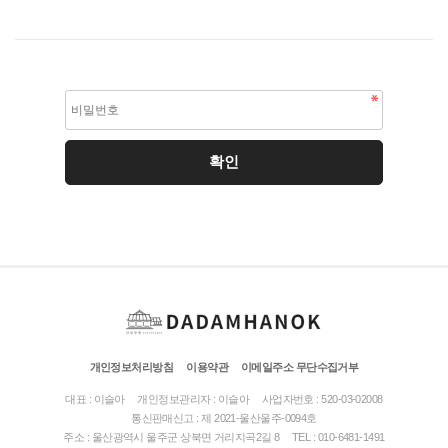
개인정보처리방침
이용약관
이메일주소 무단수집거부
대표 : 이슬아
개인정보관리자 : 이슬아
사업자번호 : 520-03-02008
통신판매신고 : 제 2021-울산울주-0094호
주소 : 울산광역시 울주군 상북면 거리지곡2길 8
TEL : 010-6481-1491