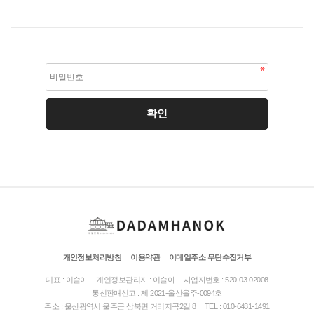
개인정보처리방침
이용약관
이메일주소 무단수집거부
대표 : 이슬아
개인정보관리자 : 이슬아
사업자번호 : 520-03-02008
통신판매신고 : 제 2021-울산울주-0094호
주소 : 울산광역시 울주군 상북면 거리지곡2길 8
TEL : 010-6481-1491