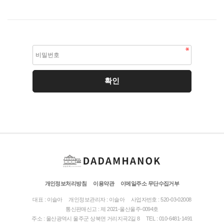
개인정보처리방침
이용약관
이메일주소 무단수집거부
대표 : 이슬아
개인정보관리자 : 이슬아
사업자번호 : 520-03-02008
통신판매신고 : 제 2021-울산울주-0094호
주소 : 울산광역시 울주군 상북면 거리지곡2길 8
TEL : 010-6481-1491