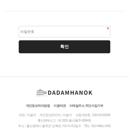
개인정보처리방침
이용약관
이메일주소 무단수집거부
대표 : 이슬아
개인정보관리자 : 이슬아
사업자번호 : 520-03-02008
통신판매신고 : 제 2021-울산울주-0094호
주소 : 울산광역시 울주군 상북면 거리지곡2길 8
TEL : 010-6481-1491