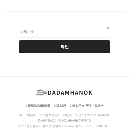
개인정보처리방침
이용약관
이메일주소 무단수집거부
대표 : 이슬아
개인정보관리자 : 이슬아
사업자번호 : 520-03-02008
통신판매신고 : 제 2021-울산울주-0094호
주소 : 울산광역시 울주군 상북면 거리지곡2길 8
TEL : 010-6481-1491