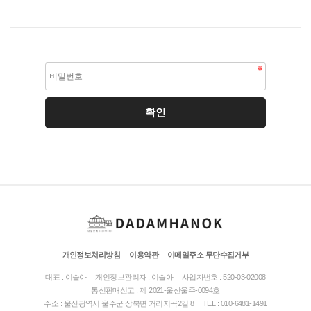
개인정보처리방침
이용약관
이메일주소 무단수집거부
대표 : 이슬아
개인정보관리자 : 이슬아
사업자번호 : 520-03-02008
통신판매신고 : 제 2021-울산울주-0094호
주소 : 울산광역시 울주군 상북면 거리지곡2길 8
TEL : 010-6481-1491