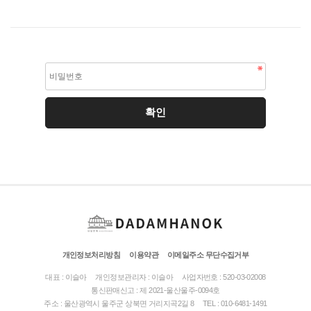
개인정보처리방침
이용약관
이메일주소 무단수집거부
대표 : 이슬아
개인정보관리자 : 이슬아
사업자번호 : 520-03-02008
통신판매신고 : 제 2021-울산울주-0094호
주소 : 울산광역시 울주군 상북면 거리지곡2길 8
TEL : 010-6481-1491