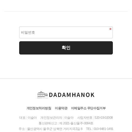
개인정보처리방침
이용약관
이메일주소 무단수집거부
대표 : 이슬아
개인정보관리자 : 이슬아
사업자번호 : 520-03-02008
통신판매신고 : 제 2021-울산울주-0094호
주소 : 울산광역시 울주군 상북면 거리지곡2길 8
TEL : 010-6481-1491