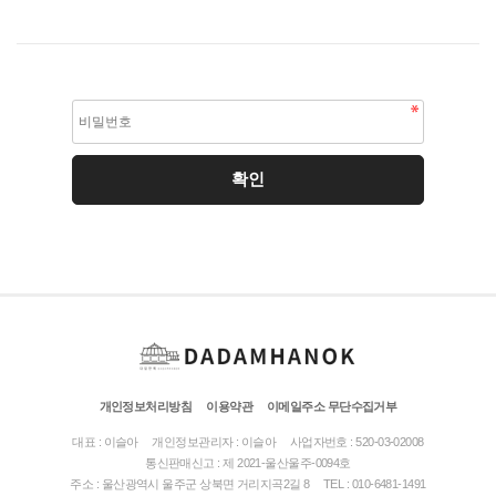
개인정보처리방침
이용약관
이메일주소 무단수집거부
대표 : 이슬아
개인정보관리자 : 이슬아
사업자번호 : 520-03-02008
통신판매신고 : 제 2021-울산울주-0094호
주소 : 울산광역시 울주군 상북면 거리지곡2길 8
TEL : 010-6481-1491