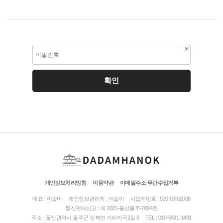
개인정보처리방침
이용약관
이메일주소 무단수집거부
대표 : 이슬아
개인정보관리자 : 이슬아
사업자번호 : 520-03-02008
통신판매신고 : 제 2021-울산울주-0094호
주소 : 울산광역시 울주군 상북면 거리지곡2길 8
TEL : 010-6481-1491