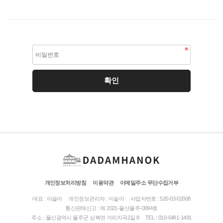
개인정보처리방침
이용약관
이메일주소 무단수집거부
대표 : 이슬아
개인정보관리자 : 이슬아
사업자번호 : 520-03-02008
통신판매신고 : 제 2021-울산울주-0094호
주소 : 울산광역시 울주군 상북면 거리지곡2길 8
TEL : 010-6481-1491