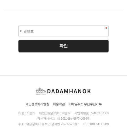
개인정보처리방침
이용약관
이메일주소 무단수집거부
대표 : 이슬아
개인정보관리자 : 이슬아
사업자번호 : 520-03-02008
통신판매신고 : 제 2021-울산울주-0094호
주소 : 울산광역시 울주군 상북면 거리지곡2길 8
TEL : 010-6481-1491