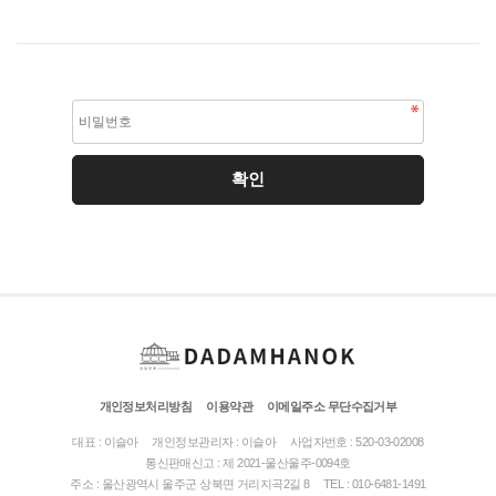
개인정보처리방침
이용약관
이메일주소 무단수집거부
대표 : 이슬아
개인정보관리자 : 이슬아
사업자번호 : 520-03-02008
통신판매신고 : 제 2021-울산울주-0094호
주소 : 울산광역시 울주군 상북면 거리지곡2길 8
TEL : 010-6481-1491