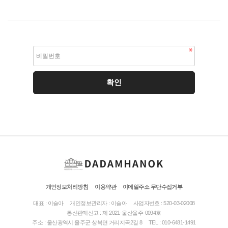
개인정보처리방침
이용약관
이메일주소 무단수집거부
대표 : 이슬아
개인정보관리자 : 이슬아
사업자번호 : 520-03-02008
통신판매신고 : 제 2021-울산울주-0094호
주소 : 울산광역시 울주군 상북면 거리지곡2길 8
TEL : 010-6481-1491