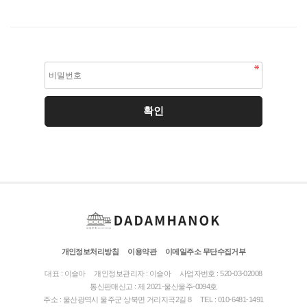
개인정보처리방침
이용약관
이메일주소 무단수집거부
대표 : 이슬아
개인정보관리자 : 이슬아
사업자번호 : 520-03-02008
통신판매신고 : 제 2021-울산울주-0094호
주소 : 울산광역시 울주군 상북면 거리지곡2길 8
TEL : 010-6481-1491