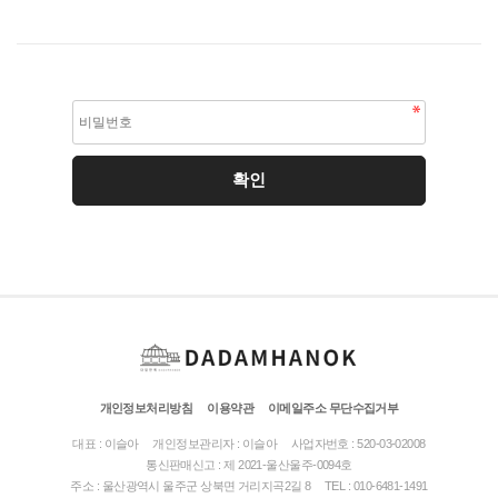
개인정보처리방침
이용약관
이메일주소 무단수집거부
대표 : 이슬아
개인정보관리자 : 이슬아
사업자번호 : 520-03-02008
통신판매신고 : 제 2021-울산울주-0094호
주소 : 울산광역시 울주군 상북면 거리지곡2길 8
TEL : 010-6481-1491