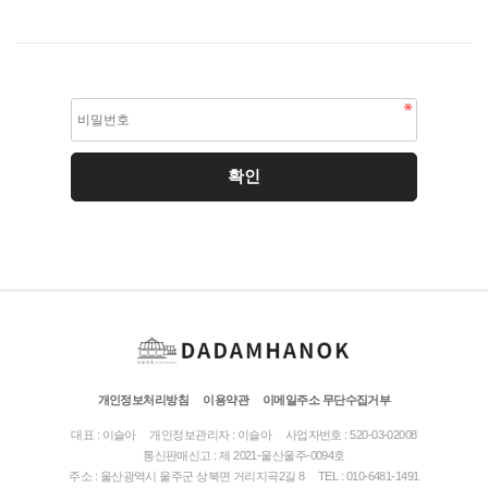
개인정보처리방침
이용약관
이메일주소 무단수집거부
대표 : 이슬아
개인정보관리자 : 이슬아
사업자번호 : 520-03-02008
통신판매신고 : 제 2021-울산울주-0094호
주소 : 울산광역시 울주군 상북면 거리지곡2길 8
TEL : 010-6481-1491