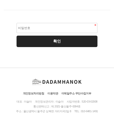
개인정보처리방침
이용약관
이메일주소 무단수집거부
대표 : 이슬아
개인정보관리자 : 이슬아
사업자번호 : 520-03-02008
통신판매신고 : 제 2021-울산울주-0094호
주소 : 울산광역시 울주군 상북면 거리지곡2길 8
TEL : 010-6481-1491