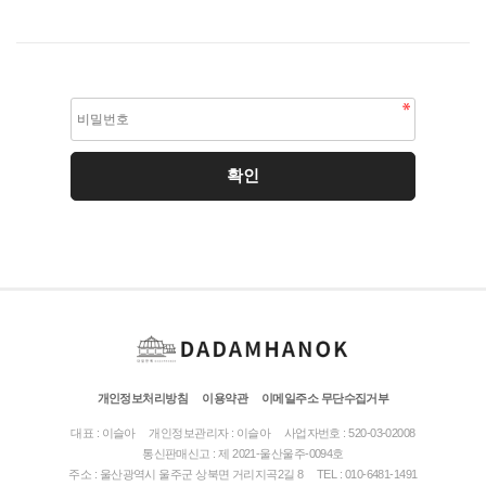
개인정보처리방침
이용약관
이메일주소 무단수집거부
대표 : 이슬아
개인정보관리자 : 이슬아
사업자번호 : 520-03-02008
통신판매신고 : 제 2021-울산울주-0094호
주소 : 울산광역시 울주군 상북면 거리지곡2길 8
TEL : 010-6481-1491