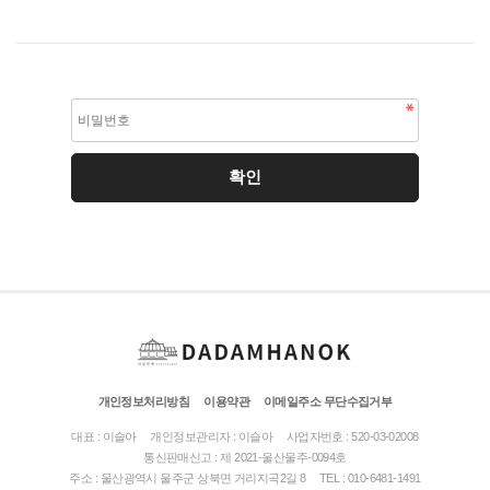
개인정보처리방침
이용약관
이메일주소 무단수집거부
대표 : 이슬아
개인정보관리자 : 이슬아
사업자번호 : 520-03-02008
통신판매신고 : 제 2021-울산울주-0094호
주소 : 울산광역시 울주군 상북면 거리지곡2길 8
TEL : 010-6481-1491