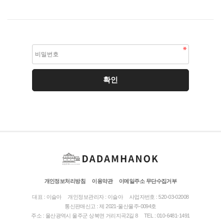
개인정보처리방침
이용약관
이메일주소 무단수집거부
대표 : 이슬아
개인정보관리자 : 이슬아
사업자번호 : 520-03-02008
통신판매신고 : 제 2021-울산울주-0094호
주소 : 울산광역시 울주군 상북면 거리지곡2길 8
TEL : 010-6481-1491