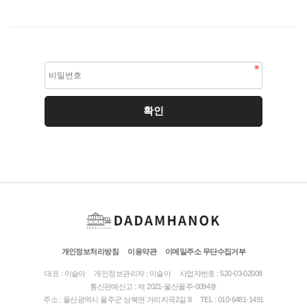
개인정보처리방침
이용약관
이메일주소 무단수집거부
대표 : 이슬아
개인정보관리자 : 이슬아
사업자번호 : 520-03-02008
통신판매신고 : 제 2021-울산울주-0094호
주소 : 울산광역시 울주군 상북면 거리지곡2길 8
TEL : 010-6481-1491