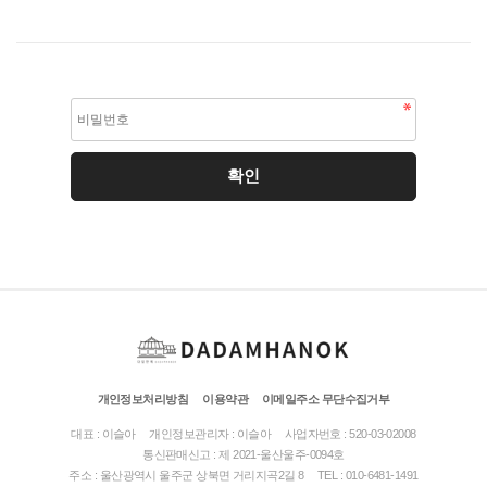
개인정보처리방침
이용약관
이메일주소 무단수집거부
대표 : 이슬아
개인정보관리자 : 이슬아
사업자번호 : 520-03-02008
통신판매신고 : 제 2021-울산울주-0094호
주소 : 울산광역시 울주군 상북면 거리지곡2길 8
TEL : 010-6481-1491