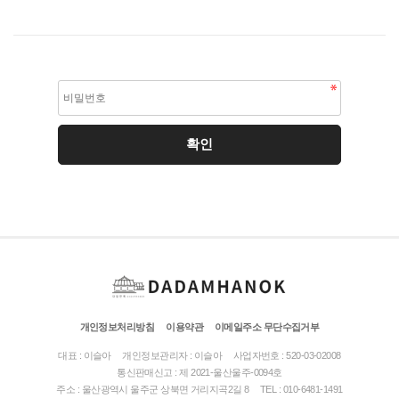
개인정보처리방침
이용약관
이메일주소 무단수집거부
대표 : 이슬아
개인정보관리자 : 이슬아
사업자번호 : 520-03-02008
통신판매신고 : 제 2021-울산울주-0094호
주소 : 울산광역시 울주군 상북면 거리지곡2길 8
TEL : 010-6481-1491