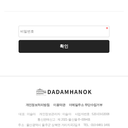
개인정보처리방침
이용약관
이메일주소 무단수집거부
대표 : 이슬아
개인정보관리자 : 이슬아
사업자번호 : 520-03-02008
통신판매신고 : 제 2021-울산울주-0094호
주소 : 울산광역시 울주군 상북면 거리지곡2길 8
TEL : 010-6481-1491