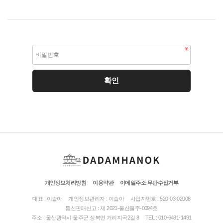
개인정보처리방침
이용약관
이메일주소 무단수집거부
대표 : 이슬아
개인정보관리자 : 이슬아
사업자번호 : 520-03-02008
통신판매신고 : 제 2021-울산울주-0094호
주소 : 울산광역시 울주군 상북면 거리지곡2길 8
TEL : 010-6481-1491