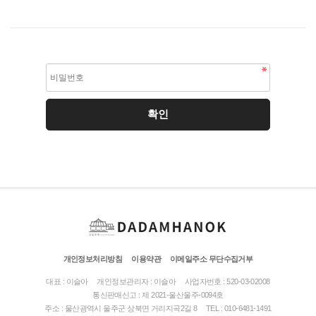
개인정보처리방침
이용약관
이메일주소 무단수집거부
대표 : 이슬아
개인정보관리자 : 이슬아
사업자번호 : 520-03-02008
통신판매신고 : 제 2021-울산울주-0094호
주소 : 울산광역시 울주군 상북면 거리지곡2길 8
TEL : 010-6481-1491