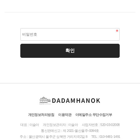
개인정보처리방침
이용약관
이메일주소 무단수집거부
대표 : 이슬아
개인정보관리자 : 이슬아
사업자번호 : 520-03-02008
통신판매신고 : 제 2021-울산울주-0094호
주소 : 울산광역시 울주군 상북면 거리지곡2길 8
TEL : 010-6481-1491