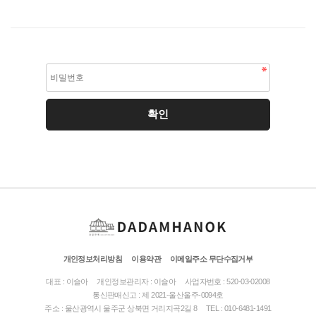
개인정보처리방침
이용약관
이메일주소 무단수집거부
대표 : 이슬아
개인정보관리자 : 이슬아
사업자번호 : 520-03-02008
통신판매신고 : 제 2021-울산울주-0094호
주소 : 울산광역시 울주군 상북면 거리지곡2길 8
TEL : 010-6481-1491