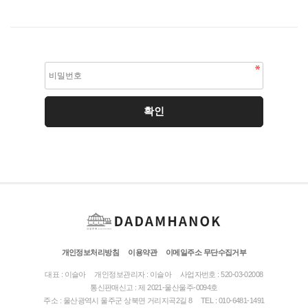
개인정보처리방침
이용약관
이메일주소 무단수집거부
대표 : 이슬아
개인정보관리자 : 이슬아
사업자번호 : 520-03-02008
통신판매신고 : 제 2021-울산울주-0094호
주소 : 울산광역시 울주군 상북면 거리지곡2길 8
TEL : 010-6481-1491